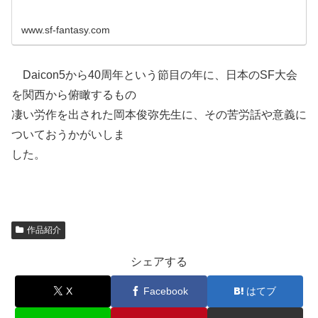
www.sf-fantasy.com
Daicon5から40周年という節目の年に、日本のSF大会
を関西から俯瞰するもの
凄い労作を出された岡本俊弥先生に、その苦労話や意義に
ついておうかがいしま
した。
作品紹介
シェアする
X
Facebook
はてブ