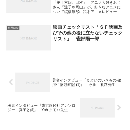
「第十六回、目次」 アニメ大好きおじ
さん「迷子＠岡山」が、好きなアニメに
ついて縦横無尽に語るアニメレビュー十
六回目です。今回取り上げたのは、以下
『天才王子の赤字国家再生術』『ソード
アート・オンライン』『わんぱく探偵
映画チェックリスト「ＳＦ映画及
作品紹介
団』『終末ツーリング』『薬...
びその他の役に立たないチェック
リスト」 雀部陽一郎
著者インタビュー『まどいのいきもの-銀
河生物観察記-(1)』 永田 礼路先生
著者インタビュー『東京銀経社アンソロ
ジー 真子と鏡』 Yoh クモハ先生