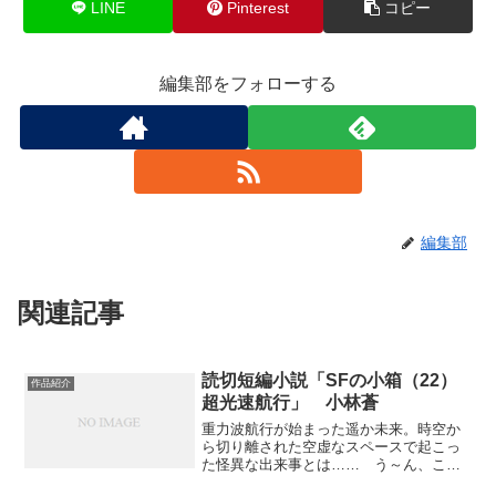
LINE
Pinterest
コピー
編集部をフォローする
編集部
関連記事
読切短編小説「SFの小箱（22）
作品紹介
超光速航行」 小林蒼
重力波航行が始まった遥か未来。時空か
ら切り離された空虚なスペースで起こっ
た怪異な出来事とは…… う～ん、これ
言うとネタバレ気味ですが(笑)コードウェ