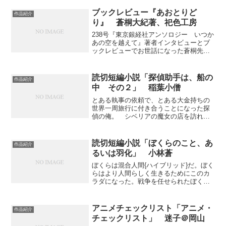
イナー・スミス氏の作品を思わせますね
え。
ブックレビュー『あおとりど
作品紹介
り』 蒼桐大紀著、祀色工房
238号『東京銀経社アンソロジー いつか
あの空を越えて』著者インタビューとブ
ックレビューでお世話になった蒼桐先生
が、個人撰集を出されたということなの
で、早速紹介してみます。ちょっと疑問
に思ったこともありましたので、特別に
読切短編小説「探偵助手は、船の
作品紹介
蒼桐先生にご登場をお...
中 その２」 稲葉小僧
とある執事の依頼で、とある大金持ちの
世界一周旅行に付き合うことになった探
偵の俺。 シベリアの魔女の店を訪れた
俺は、そこの店番らしき女性とお近づき
になるが…
読切短編小説「ぼくらのこと、あ
作品紹介
るいは羽化」 小林蒼
ぼくらは混合人間{ハイブリッド}だ。ぼく
らはより人間らしく生きるためにこのカ
ラダになった。戦争を任せられたぼくら
は、やがて数万人のぼくらと繋がり並列
化していった……
アニメチェックリスト「アニメ・
作品紹介
チェックリスト」 迷子＠岡山