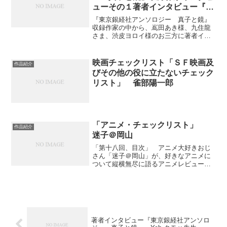
ューその１著者インタビュー『真
子と鏡』 嶌田あき・九住龍・渋
『東京銀経社アンソロジー 真子と鏡』
皮ヨロイ
収録作家の中から、嶌田あき様、九住龍
さま、渋皮ヨロイ様のお三方に著者イン
タビューさせて頂きました。
映画チェックリスト「ＳＦ映画及
作品紹介
びその他の役に立たないチェック
リスト」 雀部陽一郎
「アニメ・チェックリスト」
作品紹介
迷子＠岡山
「第十八回、目次」 アニメ大好きおじ
さん「迷子＠岡山」が、好きなアニメに
ついて縦横無尽に語るアニメレビュー十
八回目です。今回取り上げたのは、以下
『七都市物語』『ななこSOS』『這いよ
れ！ニャル子さん』『旦那が何を言って
いるかわからない件』『...
著者インタビュー『東京銀経社アンソロ