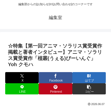
編集部からの[お知らせ]や[お問い合わせ]のコーナーです
編集室
☆特集【第一回アニマ・ソラリス賞受賞作
掲載と著者インタビュー】アニマ・ソラリ
ス賞受賞作「植叢(うぇる)びーいんぐ」
Yoh クモハ
X
Facebook
はてブ
LINE
Pinterest
コピー
2026.06.07