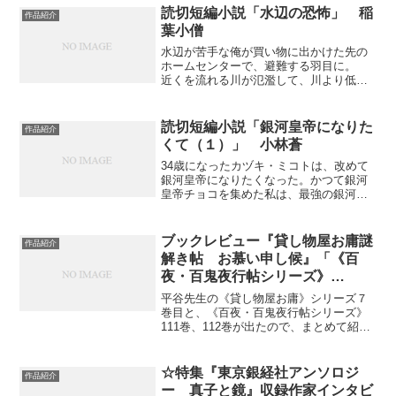
読切短編小説「水辺の恐怖」 稲
作品紹介
葉小僧
水辺が苦手な俺が買い物に出かけた先の
ホームセンターで、避難する羽目に。
近くを流れる川が氾濫して、川より低い
ホームセンターの出口が水没してしまっ
たのだ……
読切短編小説「銀河皇帝になりた
作品紹介
くて（１）」 小林蒼
34歳になったカヅキ・ミコトは、改めて
銀河皇帝になりたくなった。かつて銀河
皇帝チョコを集めた私は、最強の銀河皇
帝イクシェアが好きだった(笑)そして現在
は銀河皇帝を目指し、宇宙アリ討伐ミッ
ションに参加している。
ブックレビュー『貸し物屋お庸謎
作品紹介
解き帖 お慕い申し候』「《百
夜・百鬼夜行帖シリーズ》
111,112」 平谷 美樹先生
平谷先生の《貸し物屋お庸》シリーズ７
巻目と、《百夜・百鬼夜行帖シリーズ》
111巻、112巻が出たので、まとめて紹介
です(汗;)
☆特集『東京銀経社アンソロジ
作品紹介
ー 真子と鏡』収録作家インタビ