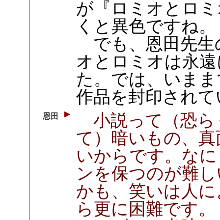
が『ロミオとロミ
くと異色ですね。
でも、恩田先生
オとロミオは永遠
た。では、いまま
作品を封印されて
小説って（恐ら
恩田
て）暗いもの、真
いからです。なに
ンを保つのが難し
かも、笑いは人に
ら更に困難です。