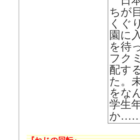
日本
ちが
くぐ
園に
を待
フク
配す
た。
をな
学生
か…