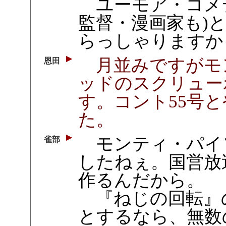
ユーモア・コメデ
監督・漫画家も)
らっしゃりますか
月並みですがモ
恩田
ッドのスクリュー
す。コント55号
た。
モンティ・パイ
雀部
したねぇ。国営放
作るんだから。
『ねじの回転』の
とするなら、無数