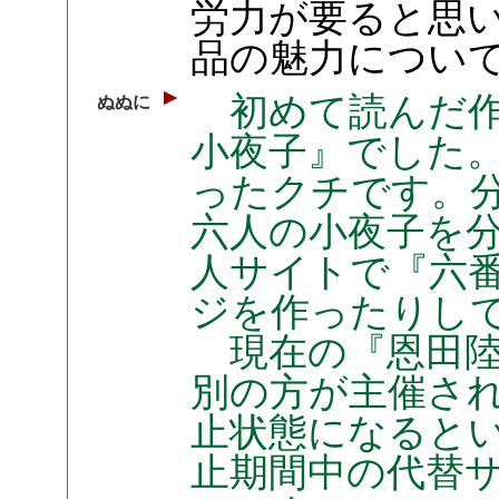
労力が要ると思い
品の魅力につい
初めて読んだ作
ぬぬに
小夜子』でした
ったクチです。
六人の小夜子を
人サイトで『六
ジを作ったりし
現在の『恩田陸
別の方が主催さ
止状態になると
止期間中の代替