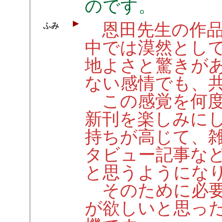
のです。
恩田先生の作品
ふみ
中では漠然とし
地よさと驚きが
ない感情でも、
この感覚を何度
新刊を楽しみに
持ちが高じて、
タビュー記事な
と思うようにな
そのために必要
が欲しいと思っ