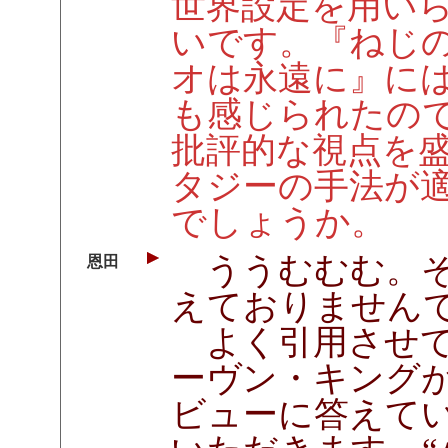
世界設定を用い
いです。『ねじ
オは永遠に』に
も感じられたの
批評的な視点を盛
タジーの手法が
でしょうか。
ううむむむ。そ
恩田
えておりません
よく引用させて
ーヴン・キング
ビューに答えて