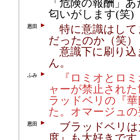
「危険の報酬」あ
匂いがします(笑)
特に意識はして
恩田
だったのか（笑）
意識下に刷り込
ん。
『ロミオとロミ
ふみ
ャーが禁止された
ラッドベリの『華
た。オマージュの
ブラッドベリは
恩田
度』も大好きです