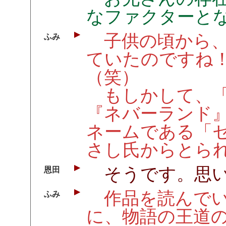
なファクターとな
子供の頃から、
ふみ
ていたのですね
（笑）
もしかして、「
『ネバーランド
ネームである「
さし氏からとら
そうです。思い
恩田
作品を読んでい
ふみ
に、物語の王道