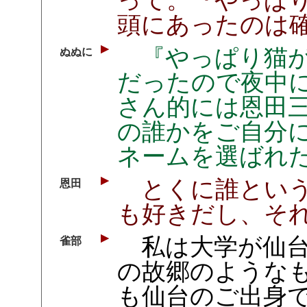
頭にあったのは
『やっぱり猫が
ぬぬに
だったので夜中
さん的には恩田
の誰かをご自分
ネームを選ばれ
とくに誰という
恩田
も好きだし、そ
私は大学が仙台
雀部
の故郷のような
も仙台のご出身