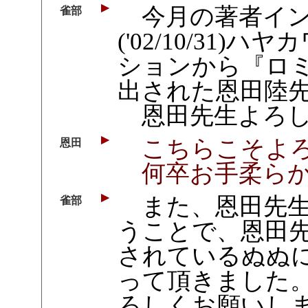
今月の著者イン
雀部
('02/10/31
ションから『ロ
出された恩田陸
恩田先生よろし
こちらこそよろ
恩田
何卒お手柔らか
また、恩田先生
雀部
うことで、恩田
されているぬぬ
って頂きました
ろしくお願いし