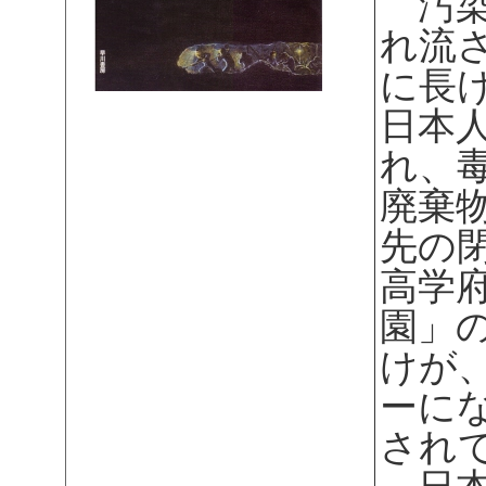
汚染
れ流
に長
日本
れ、
廃棄
先の
高学
園」
けが
ーに
され