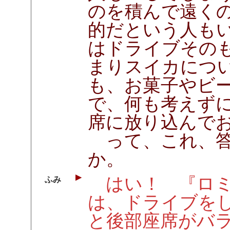
のを積んで遠く
的だという人も
はドライブその
まりスイカにつ
も、お菓子やビ
で、何も考えず
席に放り込んで
って、これ、答
か。
はい！ 『ロミ
ふみ
は、ドライブを
と後部座席がバ