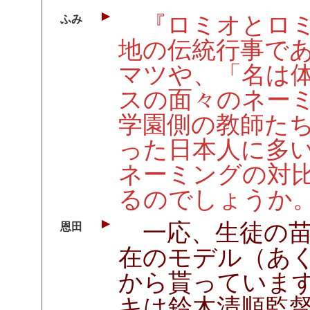
『ロミオとロミ
ふみ
地の伝統行事で
マツや、「名は
スの面々のネー
学園側の教師た
った日本人に多
ネーミングの対
るのでしょうか
一応、生徒の苗
恩田
在のモデル（あ
から貰っていま
キは鈴木清順監