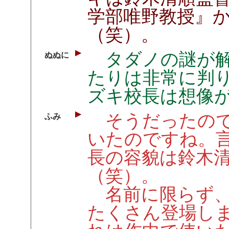
学部唯野教授』
（笑）。
タダノの謎が解
ぬぬに
たりは非常に判
ズキ校長は想像
そうだったので
ふみ
いたのですね。
長の容貌は鈴木
（笑）。
名前に限らず、
たくさん登場し