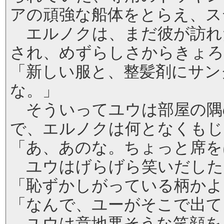
アの頑強な船体をとらえ、ス
エルノクは、まだ彼が訪れ
され、めずらしさからきょろ
「新しい服と、整髪剤にサン
な。」
そういってユウは部屋の隅
で、エルノクは何となくもじ
「あ、あのな。ちょっと席を
ユウはげらげら笑いだした
「恥ずかしがっている柄かよ
「なんで、ユーがそこで出て
ユウは意地悪そうな笑顔を