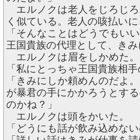
エルノクは老人をじろじろ
く似ている。老人の咳払いに
「そんなことはどうでもいい
王国貴族の代理として、きみ
エルノクは眉をしかめた。
「私にとっちゃ王国貴族相手
「きみにしか頼めんのだよ。
が暴君の手にかかろうとする
のかね？」
エルノクは頭をかいた。
「どうにも話が飲み込めない
「詳しい話はきみが仕事を請