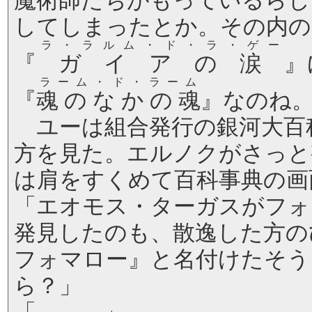
してしまったとか。その内の
ラ・ラルム・ド・ラ・ゲー
『
ガ イ ア の 涙
』
ラーム・ド・ラーム
『
魂 の な か の 魂
』なのね
ユーは組合発行の銀河大百
方を見た。エルノクがさっと
は肩をすくめて百科事典の画
「エオモス・ターガスがフォ
発見したのも、散逸した方の
フォマロー』と名付けたそう
ら？」
「……。」