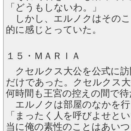
「どうもしないわ。」
しかし、エルノクはそのこ
的に感じとっていた。
１５・ＭＡＲＩＡ
クセルクス大公を公式に訪
だけであった。クセルクス大
何時間も王宮の控えの間で待
エルノクは部屋のなかを行
「まったく人を呼びよせとい
当に俺の素性のことはあいつ