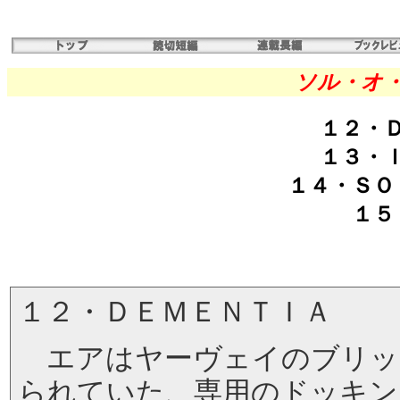
ソル・オ
１２・
１３・
１４・ＳＯ
１５
１２・ＤＥＭＥＮＴＩＡ
エアはヤーヴェイのブリッ
られていた、専用のドッキン