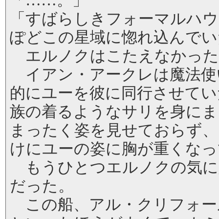
「すばらしきフォーマルハウ
ぽどこの星域に惚れ込んでい
エルノクはこたえなかった
イアン・アークレは魔法使
的にユーを彼に同行させてい
族の着るようなサリを身にま
まったく姿を見せておらず、
けにユーの姿に胸が重くなっ
もうひとつエルノクの気に
だった。
この船、アル・クリフォー