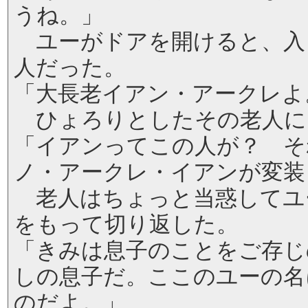
うね。」
ユーがドアを開けると、入
人だった。
「大長老イアン・アークレよ
ひょろりとしたその老人に
「イアンってこの人が？ そ
ノ・アークレ・イアンが変装
老人はちょっと当惑してユ
をもって切り返した。
「きみは息子のことをご存じ
しの息子だ。ここのユーの名
のだよ。」