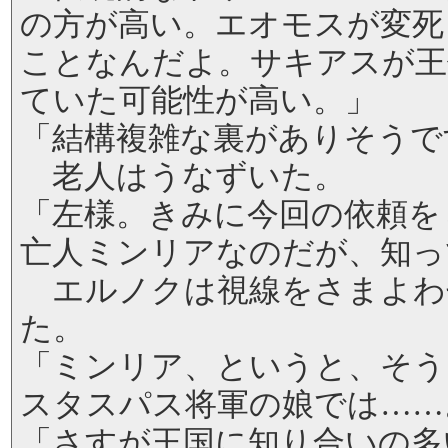
の方が高い。エオモスが変死
ことなんだよ。サキアスが王
ていた可能性が高い。」
「結構複雑な裏がありそうで
老人はうなずいた。
「左様。きみに今回の依頼を
亡人ミンリアなのだが、知っ
エルノクは視線をさまよわ
た。
「ミンリア、というと、そう
スタスパス将軍の娘では……
「さすが王国に知り合いの多