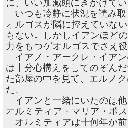
に、いい加減頭にきかけてい
いつも冷静に状況を読み取
オルゴスが隣に控えていない
もない。しかしイアンほどの
力をもつゲオルゴスでさえ役
イアノ・アークレ・イアン
は十分心構えをしてのぞんだ
た部屋の中を見て、エルノク
た。
イアンと一緒にいたのは他
オルミティア・マリア・ポス
オルミティアは十何年か前