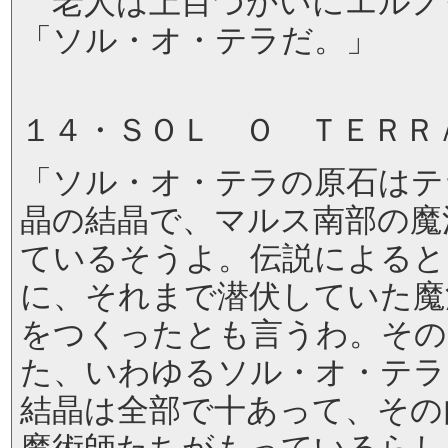
老人は上目づかいにエルノ
「ソル・オ・テラだ。」
１４・ＳＯＬ Ｏ ＴＥＲＲ
「ソル・オ・テラの原石はテ
晶の結晶で、マルス南部の魔
ているそうよ。伝説によると
に、それまで潜伏していた魔
をつくったとも言うわ。その
た、いわゆるソル・オ・テラ
結晶は全部で十あって、その
魔術師たちがもっているらし