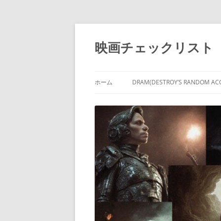
コ
ン
テ
映画チェックリスト
ン
ツ
へ
ス
キ
ッ
ホーム
DRAM(DESTROY’S RANDOM A
プ