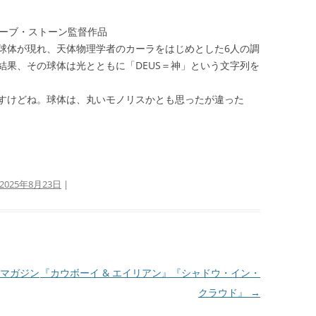
ィーブ・ストーン監督作品
体が現れ、天体物理学者のカーラをはじめとした6人の調
結果、その球体は光とともに「DEUS＝神」という文字列を
すけどね。球体は、丸いモノリスかとも思ったが違った
2025年8月23日
|
マガジン
『カウボーイ & エイリアン』『シャドウ・イン・
クラウド』
→