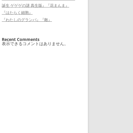
誕生 ゲゲゲの謎 真生版』『花まんま』
『はたらく細胞』
『わたしのグランパ』『敵』
Recent Comments
表示できるコメントはありません。