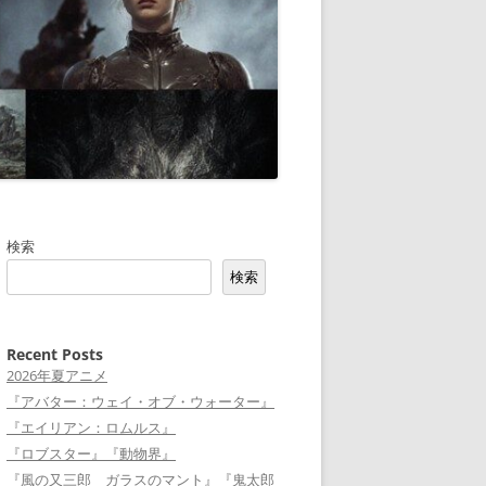
検索
検索
Recent Posts
2026年夏アニメ
『アバター：ウェイ・オブ・ウォーター』
『エイリアン：ロムルス』
『ロブスター』『動物界』
『風の又三郎 ガラスのマント』『鬼太郎