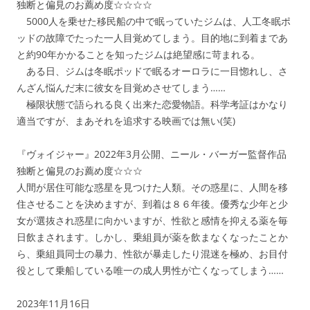
独断と偏見のお薦め度☆☆☆☆
5000人を乗せた移民船の中で眠っていたジムは、人工冬眠ポ
ッドの故障でたった一人目覚めてしまう。目的地に到着まであ
と約90年かかることを知ったジムは絶望感に苛まれる。
ある日、ジムは冬眠ポッドで眠るオーロラに一目惚れし、さ
んざん悩んだ末に彼女を目覚めさせてしまう……
極限状態で語られる良く出来た恋愛物語。科学考証はかなり
適当ですが、まあそれを追求する映画では無い(笑)
『ヴォイジャー』2022年3月公開、ニール・バーガー監督作品
独断と偏見のお薦め度☆☆☆
人間が居住可能な惑星を見つけた人類。その惑星に、人間を移
住させることを決めますが、到着は８６年後。優秀な少年と少
女が選抜され惑星に向かいますが、性欲と感情を抑える薬を毎
日飲まされます。しかし、乗組員が薬を飲まなくなったことか
ら、乗組員同士の暴力、性欲が暴走したり混迷を極め、お目付
役として乗船している唯一の成人男性が亡くなってしまう……
2023年11月16日