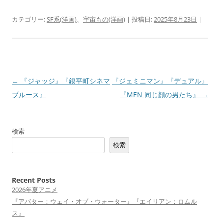
カテゴリー:
SF系(洋画)
、
宇宙もの(洋画)
| 投稿日:
2025年8月23日
|
投
←
『ジャッジ』『銀平町シネマ
『ジェミニマン』『デュアル』
稿
ブルース』
『MEN 同じ顔の男たち』
→
ナ
ビ
検索
ゲ
検索
ー
シ
ョ
Recent Posts
2026年夏アニメ
ン
『アバター：ウェイ・オブ・ウォーター』『エイリアン：ロムル
ス』