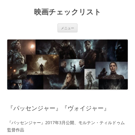
コ
ン
映画チェックリスト
テ
ン
ツ
へ
ス
メニュー
キ
ッ
プ
『パッセンジャー』『ヴォイジャー』
『パッセンジャー』2017年3月公開、モルテン・ティルドゥム
監督作品