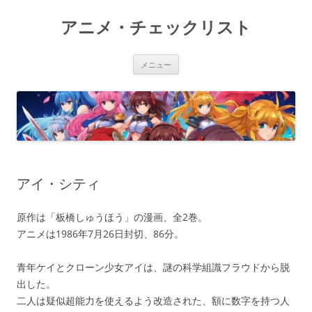
コ
ン
アニメ・チェックリスト
テ
ン
ツ
へ
ス
メニュー
キ
ッ
プ
アイ・シティ
原作は「板橋しゅうほう」の漫画、全2巻。
アニメは1986年7月26日封切、86分。
青年ケイとクローン少女アイは、謎の科学組識フラウドから脱
出した。
二人は疑似超能力を使えるよう改造された、額に数字を持つ人