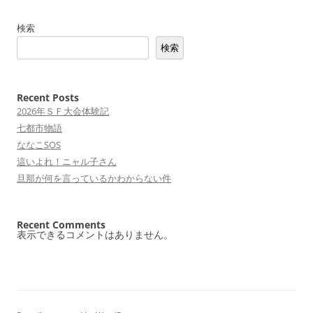
ナ
検索
ビ
検索
ゲ
ー
シ
Recent Posts
2026年ＳＦ大会体験記
ョ
七都市物語
ン
ななこSOS
這いよれ！ニャル子さん
旦那が何を言っているかわからない件
Recent Comments
表示できるコメントはありません。