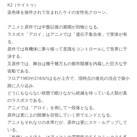
K2（ケイトゥ）
染色体を操作されて生まれたケイの女性化クローン。
アニメと原作では中盤以後の展開が別物となる。
ラスボス「アロイ」はアニメでは「遺伝子集合体」で実体が有
る。
原作では有機体に乗り移って意識をコントロールして世界に干
渉する。
又原作では、舞台は幾千幾万もの都市階層を内蔵した巨大な宇
宙船である。
フロア1983や2183のはるか上方で、現時点の進化の頂点で袋小
路に入り込み、
どうにもならない状態で眠りながら絶滅を待っている人類が真
のラスボスである。
アニメでは「アロイ」を倒して一段落となる。
原作は更に上の階層を目指していく所でエンドとなる。
アニメもそれなりの水準だが、原作は更にスケ－ルアップして
いる。
「板橋しゅうほう」はアメコミの雰囲気でＳＦコミックスを多