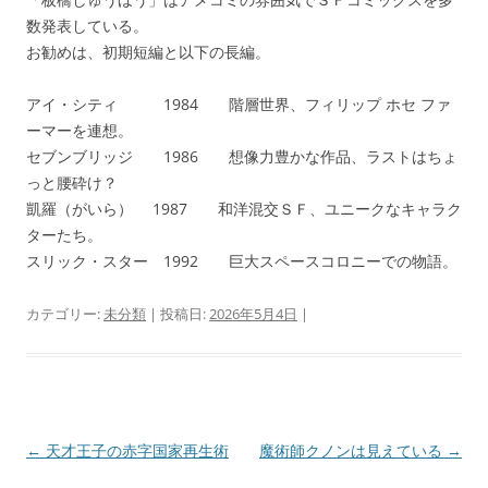
数発表している。
お勧めは、初期短編と以下の長編。
アイ・シティ 1984 階層世界、フィリップ ホセ ファ
ーマーを連想。
セブンブリッジ 1986 想像力豊かな作品、ラストはちょ
っと腰砕け？
凱羅（がいら） 1987 和洋混交ＳＦ、ユニークなキャラク
ターたち。
スリック・スター 1992 巨大スペースコロニーでの物語。
カテゴリー:
未分類
| 投稿日:
2026年5月4日
|
投
←
天才王子の赤字国家再生術
魔術師クノンは見えている
→
稿