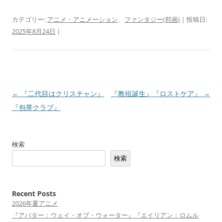
カテゴリー:
アニメ・アニメーション
、
ファンタジー(邦画)
| 投稿日:
2025年8月24日
|
投
←
『二代目はクリスチャン』
『教祖誕生』『ロストケア』
→
稿
『包帯クラブ』
ナ
ビ
検索
ゲ
検索
ー
シ
ョ
Recent Posts
2026年夏アニメ
ン
『アバター：ウェイ・オブ・ウォーター』『エイリアン：ロムル