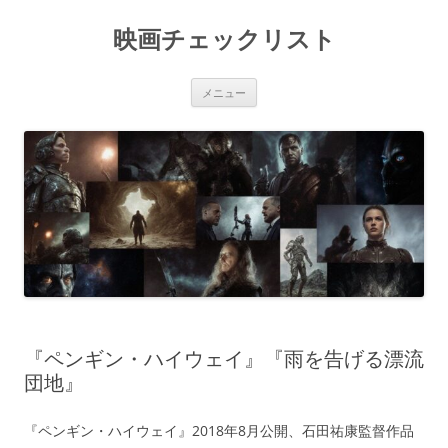
コ
ン
映画チェックリスト
テ
ン
ツ
へ
ス
メニュー
キ
ッ
プ
『ペンギン・ハイウェイ』『雨を告げる漂流
団地』
『ペンギン・ハイウェイ』2018年8月公開、石田祐康監督作品