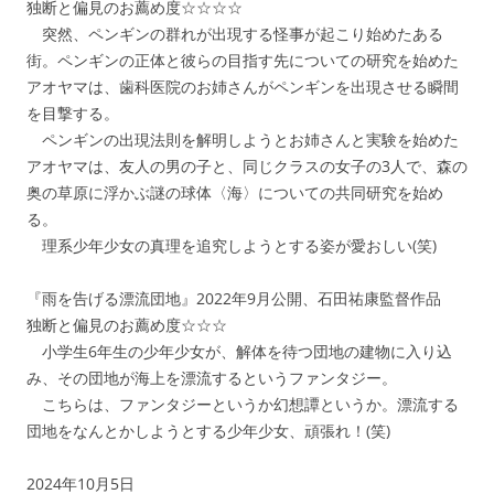
独断と偏見のお薦め度☆☆☆☆
突然、ペンギンの群れが出現する怪事が起こり始めたある
街。ペンギンの正体と彼らの目指す先についての研究を始めた
アオヤマは、歯科医院のお姉さんがペンギンを出現させる瞬間
を目撃する。
ペンギンの出現法則を解明しようとお姉さんと実験を始めた
アオヤマは、友人の男の子と、同じクラスの女子の3人で、森の
奥の草原に浮かぶ謎の球体〈海〉についての共同研究を始め
る。
理系少年少女の真理を追究しようとする姿が愛おしい(笑)
『雨を告げる漂流団地』2022年9月公開、石田祐康監督作品
独断と偏見のお薦め度☆☆☆
小学生6年生の少年少女が、解体を待つ団地の建物に入り込
み、その団地が海上を漂流するというファンタジー。
こちらは、ファンタジーというか幻想譚というか。漂流する
団地をなんとかしようとする少年少女、頑張れ！(笑)
2024年10月5日