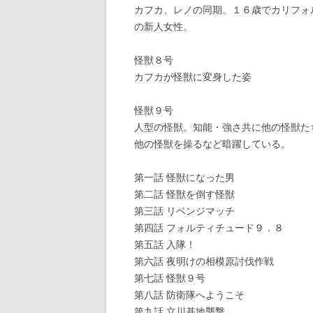
カフカ、レノの同期。１６歳でカリフォ
の新人女性。
怪獣８号
カフカが怪獣に変身した姿
怪獣９号
人型の怪獣。知能・強さ共に他の怪獣た
他の怪獣を操るなど暗躍している。
第一話 怪獣になった男
第二話 怪獣を倒す怪獣
第三話 リベンジマッチ
第四話 フォルティチュード９．８
第五話 入隊！
第六話 夜明けの相模原討伐作戦
第七話 怪獣９号
第八話 防衛隊へようこそ
第九話 立川基地襲撃