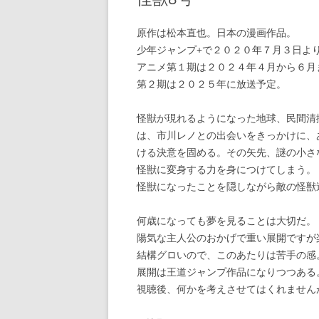
原作は松本直也。日本の漫画作品。
少年ジャンプ+で２０２０年７月３日よ
アニメ第１期は２０２４年４月から６月
第２期は２０２５年に放送予定。
怪獣が現れるようになった地球、民間清
は、市川レノとの出会いをきっかけに、
ける決意を固める。その矢先、謎の小さ
怪獣に変身する力を身につけてしまう。
怪獣になったことを隠しながら敵の怪獣
何歳になっても夢を見ることは大切だ。
陽気な主人公のおかげで重い展開ですが
結構グロいので、このあたりは苦手の感
展開は王道ジャンプ作品になりつつある
視聴後、何かを考えさせてはくれません