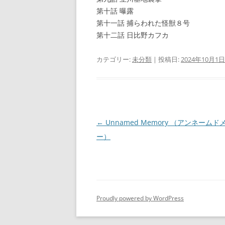
第十話 曝露
第十一話 捕らわれた怪獣８号
第十二話 日比野カフカ
カテゴリー:
未分類
| 投稿日:
2024年10月1日
投
←
Unnamed Memory （アンネームド
稿
ー）
ナ
ビ
ゲ
ー
Proudly powered by WordPress
シ
ョ