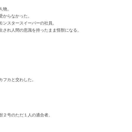
人物。
受からなかった。
モンスタースイーパーの社員。
生され人間の意識を持ったまま怪獣になる。
カフカと交わした。
獣２号のただ１人の適合者。