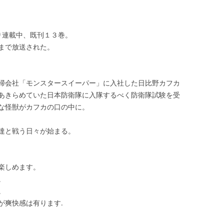
り連載中、既刊１３巻。
まで放送された。
掃会社「モンスタースイーパー」に入社した日比野カフカ
あきらめていた日本防衛隊に入隊するべく防衛隊試験を受
な怪獣がカフカの口の中に。
達と戦う日々が始まる。
楽しめます。
。
。
が爽快感は有ります.