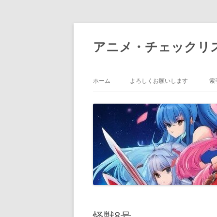
コ
ン
テ
アニメ・チェックリ
ン
ツ
へ
ス
キ
ッ
ホーム
よろしくお願いします
索
プ
怪獣8号