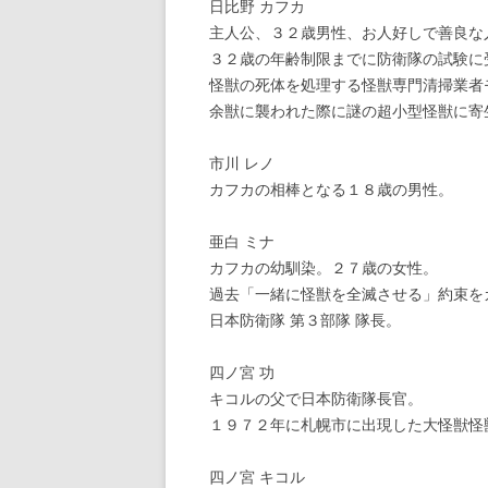
日比野 カフカ
主人公、３２歳男性、お人好しで善良な
３２歳の年齢制限までに防衛隊の試験に
怪獣の死体を処理する怪獣専門清掃業者
余獣に襲われた際に謎の超小型怪獣に寄
市川 レノ
カフカの相棒となる１８歳の男性。
亜白 ミナ
カフカの幼馴染。２７歳の女性。
過去「一緒に怪獣を全滅させる」約束を
日本防衛隊 第３部隊 隊長。
四ノ宮 功
キコルの父で日本防衛隊長官。
１９７２年に札幌市に出現した大怪獣怪
四ノ宮 キコル