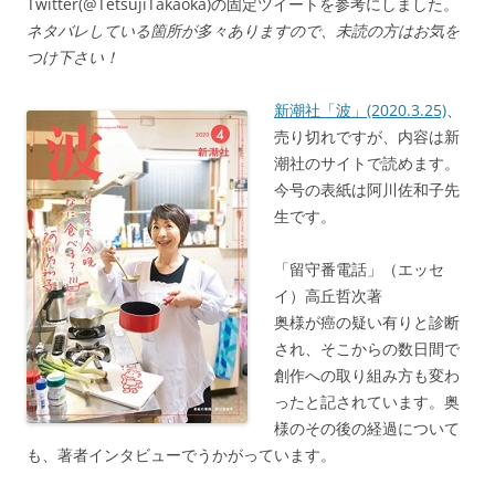
Twitter(@TetsujiTakaoka)の固定ツイートを参考にしました。
ネタバレしている箇所が多々ありますので、未読の方はお気を
つけ下さい！
新潮社「波」(2020.3.25)
、
売り切れですが、内容は新
潮社のサイトで読めます。
今号の表紙は阿川佐和子先
生です。
「留守番電話」（エッセ
イ）高丘哲次著
奥様が癌の疑い有りと診断
され、そこからの数日間で
創作への取り組み方も変わ
ったと記されています。奥
様のその後の経過について
も、著者インタビューでうかがっています。