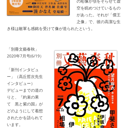
の彫像が顎をそらせて虚
空を睨めつけているもの
があった。それが「傑王
之像」で、彼の高潔な生
き様は敵軍も感銘を受けて像が造られたという。
「別冊文藝春秋」
2020年7月号(6/19）
「新刊インタビュ
ー」（高丘哲次先生
インタビュー）
デビューまでの道の
りと、『約束の果
て 黒と紫の国』が
どのようにして着想
されたかを語られて
います。