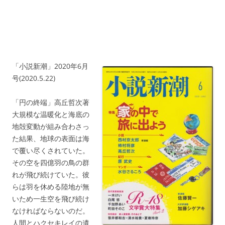
「小説新潮」2020年6月
号(2020.5.22)
「円の終端」高丘哲次著
大規模な温暖化と海底の
地殻変動が組み合わさっ
た結果、地球の表面は海
で覆い尽くされていた。
その空を四億羽の鳥の群
れが飛び続けていた。彼
らは羽を休める陸地が無
いため一生空を飛び続け
なければならないのだ。
人間とハクセキレイの遺