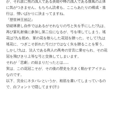
が、それ故に熊の識人である炎能や蜂の識人である微鳳の正体
に気がつきません。もちろん読者も。ここらあたりの構成・進
行は、憎いばかりに決まってますね。
『歴世神王拾記』
切磋琢磨し自作ではあるがそれなりの弓と矢を手にした?九は、
再び宴礼射儀に参加し第二位になるが、弓を壊してしまう。瑤
花は?九を慰め、菫の花を散らした花冠を贈った。そして?九は
瑤花に、つぎこそ折れた弓だけではなく矢を贈ることを誓う。
しかし?九は、沽人である商人の禺奇の甘言に乗せられ、その花
冠を飛びきり上等な弓と交換してしまいます。
それが「悲劇」の始まりだったとは……
実は、この花冠こそが、その後の歴史を大きく動かすアイテム
なのです。
以下、完全にネタバレというか、粗筋を書いてしまっているの
で、白フォントで隠してます(汗;)
その後、沽人の禺奇による宴礼射儀会場への襲撃、識人たちの
殲滅戦があり、その際に?九も薄裂きにされ殺されてしまいます