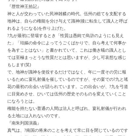
『歴世神王拾記』
神と人が交わっていた民神雑糅の時代。伍州の総てを支配する
地神は、自らの権能を分け与えて識神(後に転生して識人と呼ば
れるようになる)を作り上げた。
?九が最初に登場するとき「性質は愚鈍で烏滸のようにも見え
た」「珀嫗の命令によってうごくばかりで、自ら考えて何事か
を為すことはない」と書かれていて、これは働き蟻の識人とし
ては至極まっとうな性質だとは思いますが、少し可哀想な感じ
もします(笑)
で、地神が識神を使役するだけではなく、年に一度その労に報
いるために宴礼射儀を催しているのですが、その宴での?九と瑤
花の最初の出会いが語られています。この出会いが、?九を弓道
に目覚めさせ、ひいては伍州の歴史そのものを変えていくこと
になろうとは。
権能を持たない普通の人間は沽人と呼ばれ、宴礼射儀が行われ
る土地には入れないのです。
『南朱列国演義』
真气は、?南国の将来のことを考えて常に目を閉じているのです