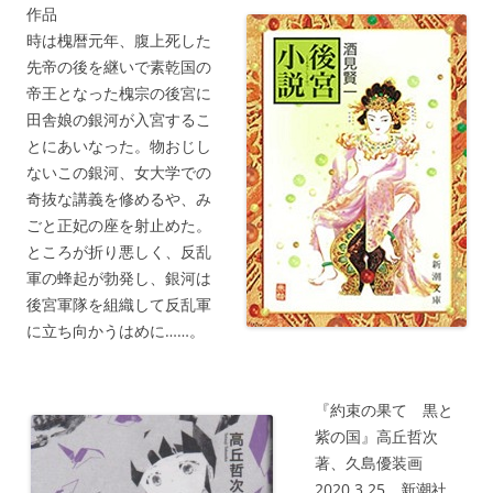
作品
時は槐暦元年、腹上死した
先帝の後を継いで素乾国の
帝王となった槐宗の後宮に
田舎娘の銀河が入宮するこ
とにあいなった。物おじし
ないこの銀河、女大学での
奇抜な講義を修めるや、み
ごと正妃の座を射止めた。
ところが折り悪しく、反乱
軍の蜂起が勃発し、銀河は
後宮軍隊を組織して反乱軍
に立ち向かうはめに……。
『約束の果て 黒と
紫の国』高丘哲次
著、久島優装画
2020.3.25、新潮社、