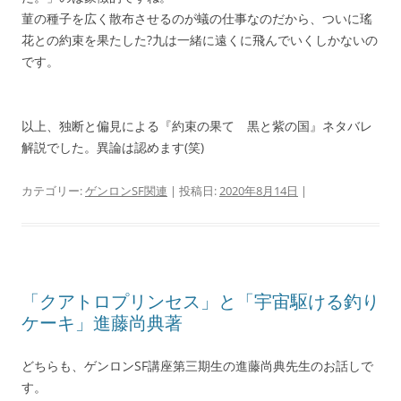
菫の種子を広く散布させるのが蟻の仕事なのだから、ついに瑤
花との約束を果たした?九は一緒に遠くに飛んでいくしかないの
です。
以上、独断と偏見による『約束の果て 黒と紫の国』ネタバレ
解説でした。異論は認めます(笑)
カテゴリー:
ゲンロンSF関連
| 投稿日:
2020年8月14日
|
「クアトロプリンセス」と「宇宙駆ける釣り
ケーキ」進藤尚典著
どちらも、ゲンロンSF講座第三期生の進藤尚典先生のお話しで
す。