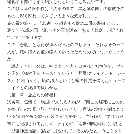
編化する際にうまく結実したということみたいです。
この蟻⇔菫の関係性は『約束の果て 黒と紫の国』の構成その
ものに深く関わってきているような気がします。
表の帯の煽りに“「悲劇」を超克する鍵は二冊の書物”とあり、
裏でも“伝説の国、壙と?南の王を巡る、ある「悲劇」が記され
ていた”とあります。
この「悲劇」とは何が原因だったのでしょう。それはその王二
人が、蟻の識人と菫の識人であったためなのではないでしょう
か。
「識人」というのは、神によって創り出された知性体で、ブリ
ン氏の《知性化シリーズ》でいうと「類属(クライアント・レー
ス)」に相当かな。蟻の識人というと蟻の性質を備えたヒューマ
ノイドとの認識で良いかも。
【第一章 旅立ちの諸相】
梁斉河、伍州で「壙国の?九なる人物が、?南国の瑤花にこの矢
を捧げるので受け取って欲しい」という意味の銘文が刻まれて
いる“青銅の矢を象った装身具”を発掘し、当該国がいずれの史
書にも記録されておらず、わずかに『南朱列国演義』(小説)と
『歴世神王拾記』(偽史)に記されているのみだということを知