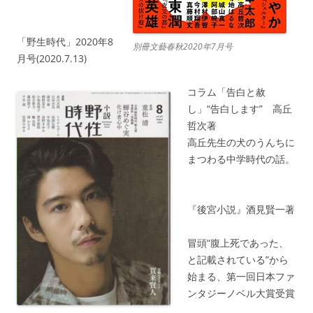
「野生時代」2020年8
別冊文藝春秋2020年7月号
月号(2020.7.13)
コラム「告白と赦
し」“告白します” 高丘
哲次著
高丘先生の犬のうんちに
まつわる中学時代の話。
『後宮小説』酒見賢一著
冒頭“腹上死であった、
と記載されている”から
始まる、第一回日本ファ
ンタジーノベル大賞受賞