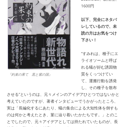
1600円
以下、完全にネタバ
レしているので、未
読の方はお気をつけ
下さい！
“すみれは、種子にエ
ライオソームと呼ば
れる蟻が好む誘因物
質をくっつけてい
『約束の果て 黒と紫の国』
て、運搬行動を誘発
し、その種子を散布
させる”というのは、元々メインのアイデアひとつではないかと
考えていたのですが、著者インタビューでうかがったところ、
実は「長編化するにあたり、蟻の集合による大知性体を倒すも
のは何かと考えたとき、菫に辿り着いたかたちです。」とのこ
とでしたので、元々アイデアとしては持たれていたものが、長