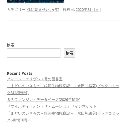
カテゴリー:
孫に読ませたい(笑)
| 投稿日:
2020年8月1日
|
検索
検索
Recent Posts
クィーン・エリザベス号の図書室
「まどいのいきもの－銀河生物観察記－」永田礼路著(ビッグコミッ
ク8月増刊号)
ＳＦファンジン・データベース(2026年度版)
『マイボディ・オン・ザ・ムーン 上』サイン本ゲット
「まどいのいきもの－銀河生物観察記－」永田礼路著(ビッグコミッ
ク6月増刊号)