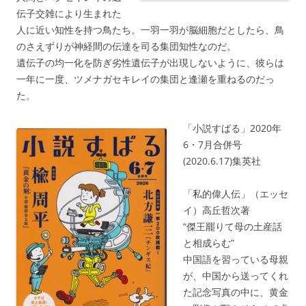
伝子交雑により生まれた
人に近い知性を持つ鳥たち。一羽一羽が脳細胞だとしたら、鳥
のさえずりが神経間の伝達を司る集団知性なのだ。
遺伝子の均一化を防ぎ劣性遺伝子が出現しないように、彼らは
一年に一度、ツメナガセキレイの集団と逢瀬を重ねるのだっ
た。
「小説すばる」2020年
6・7月合併号
(2020.6.17)集英社
「私的偉人伝」（エッセ
イ）高丘哲次著
“傑王罷りて母の土産話
と相成らむ”
中国語を習っている母親
が、中国から送ってくれ
た記念写真の中に、黄金