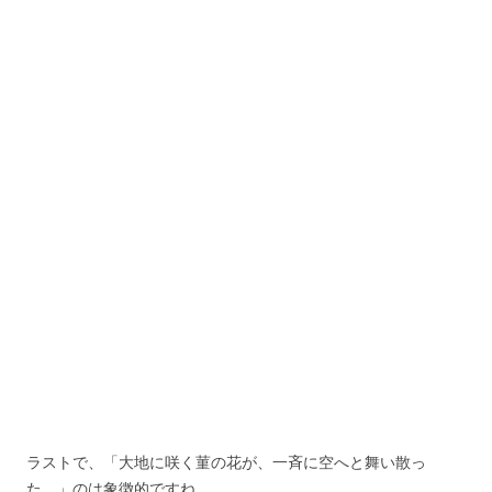
が、43201匹の蟻に転生し、沽人の脳内に潜り込み人を操るこ
とを覚えます。
そして、それが?帝と壙国の始まりとなります。そして最盛期に
は、伍州の三分の二を統べるところとなる。
一方、伍州の三分の一は、禺奇が統べる国となりますが、壙国
との境には広くて深い河があり、お互いに攻め込むことが無理
な状態となっています。
その後、壙国と禺国との戦役があり、なんとか壙国の勝利で終
わります。
その後の展開としては、壙国からに使いが来て、瑤花を壙国に
招く、要は人質として差し出せという金文が届き、やむなく瑤
花は壙国に赴くことになります。
瑤花は、微鳳の助けを得て、真气と共に?南国に戻ることが出来
ます。
そして、ついに壙国が?南国に攻め込んできます。
ラストで、「大地に咲く菫の花が、一斉に空へと舞い散っ
た。」のは象徴的ですね。