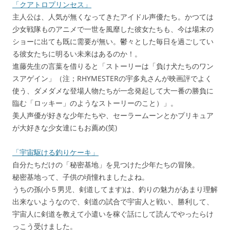
「クアトロプリンセス」
主人公は、人気が無くなってきたアイドル声優たち。かつては
少女戦隊ものアニメで一世を風靡した彼女たちも、今は場末の
ショーに出ても既に需要が無い。鬱々とした毎日を過ごしてい
る彼女たちに明るい未来はあるのか！。
進藤先生の言葉を借りると「ストーリーは「負け犬たちのワン
スアゲイン」（注；RHYMESTERの宇多丸さんが映画評でよく
使う、ダメダメな登場人物たちが一念発起して大一番の勝負に
臨む「ロッキー」のようなストーリーのこと）」。
美人声優が好きな少年たちや、セーラームーンとかプリキュア
が大好きな少女達にもお薦め(笑)
「宇宙駆ける釣りケーキ」
自分たちだけの「秘密基地」を見つけた少年たちの冒険。
秘密基地って、子供の頃憧れましたよね。
うちの孫(小５男児、剣道してます)は、釣りの魅力があまり理解
出来ないようなので、剣道の試合で宇宙人と戦い、勝利して、
宇宙人に剣道を教えて小遣いを稼ぐ話にして読んでやったらけ
っこう受けました。