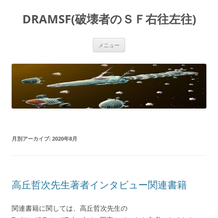
コ
ン
DRAMSF(破壊者のＳＦ右往左往)
テ
ン
ツ
へ
ス
メニュー
キ
ッ
プ
月別アーカイブ:
2020年8月
高丘哲次先生著者インタビュー関連書籍
関連書籍に関しては、高丘哲次先生の