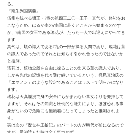
る。
『南朱列国演義』
伍州を統べる壙王・?帝の第四三二〇一王子・真气が、祭祀をお
こなうため、はるか南の?南国に赴くところから始まるのです
が、?南国の女王である瑤花が、たった一人で出迎えにやってき
ます
真气は、蟻の識人である?九の一部が操る人間であり、瑤花は菫
の識人であったのでそれとは知らず引かれ合ったのではないか
と推測。
瑤花は、植物全般を自由に操ることの出来る菫の識人であり、
しかも先代の記憶を代々受け継いでいるという、梶尾真治氏の
「エマノン」のような設定であることはラストで明らかになり
ます。
瑤花は天真爛漫で身の安全にもかまわない童女ぶりを発揮して
ますが、それはその知識と圧倒的な能力により、ほぼ恐れる事
象がないので危険にも無頓着になってしまったと推測されま
す。
実は次の『歴世神王拾記』のパートの方が時代が前になるので
すが、最初読んだ時は全く気づかず。