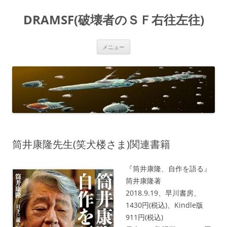
コ
ン
DRAMSF(破壊者のＳＦ右往左往)
テ
ン
ツ
へ
ス
メニュー
キ
ッ
プ
筒井康隆先生(笑犬楼さま)関連書籍
『筒井康隆、自作を語る』
筒井康隆著
2018.9.19、早川書房、
1430円(税込)、Kindle版
911円(税込)