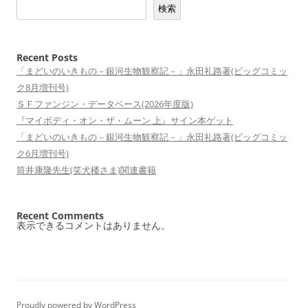
検索
シ
ョ
ン
Recent Posts
「まどいのいきもの－銀河生物観察記－」永田礼路著(ビッグコミッ
ク8月増刊号)
ＳＦファンジン・データベース(2026年度版)
『マイボディ・オン・ザ・ムーン 上』サイン本ゲット
「まどいのいきもの－銀河生物観察記－」永田礼路著(ビッグコミッ
ク6月増刊号)
筒井康隆先生(笑犬楼さま)関連書籍
Recent Comments
表示できるコメントはありません。
Proudly powered by WordPress