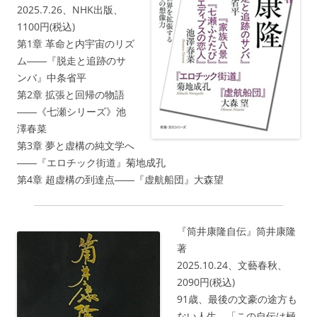
2025.7.26、NHK出版、
1100円(税込)
第1章 革命と内宇宙のリズ
ム――『脱走と追跡のサ
ンバ』中条省平
第2章 拡張と回帰の物語
――《七瀬シリーズ》池
澤春菜
第3章 夢と虚構の純文学へ
――『エロチック街道』菊地成孔
第4章 超虚構の到達点――『虚航船団』大森望
『筒井康隆自伝』筒井康隆
著
2025.10.24、文藝春秋、
2090円(税込)
91歳、最後の文豪の途方も
ない人生。「この自伝は極