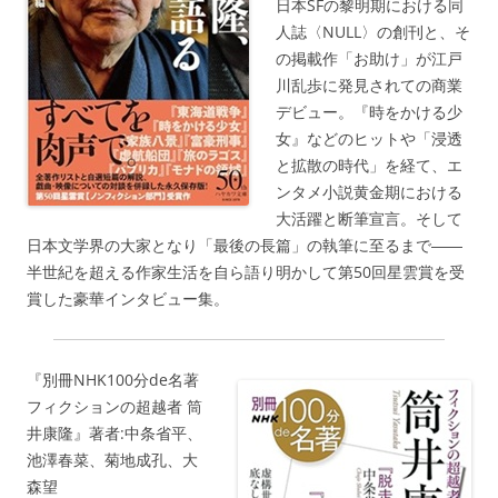
日本SFの黎明期における同
人誌〈NULL〉の創刊と、そ
の掲載作「お助け」が江戸
川乱歩に発見されての商業
デビュー。『時をかける少
女』などのヒットや「浸透
と拡散の時代」を経て、エ
ンタメ小説黄金期における
大活躍と断筆宣言。そして
日本文学界の大家となり「最後の長篇」の執筆に至るまで――
半世紀を超える作家生活を自ら語り明かして第50回星雲賞を受
賞した豪華インタビュー集。
『別冊NHK100分de名著
フィクションの超越者 筒
井康隆』著者:中条省平、
池澤春菜、菊地成孔、大
森望