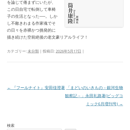
を論じて倦まずにいたが、
この日自宅で転倒して車椅
子の生活となった──。しか
し不敵きわまる作家魂でそ
の日々を赤裸かつ挑発的に
描き続けた空前絶後の老文豪リアルライフ！
カテゴリー:
未分類
| 投稿日:
2026年5月17日
|
投
←
『フールナイト』安田佳澄著
「まどいのいきもの－銀河生物
稿
観察記－」永田礼路著(ビッグコ
ナ
ミック6月増刊号)
→
ビ
ゲ
検索
ー