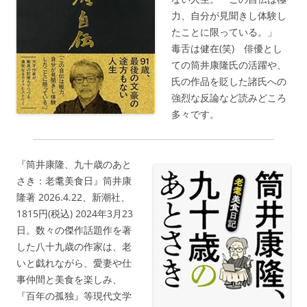
力、自分が見聞きし体験し
たことに限っている。」
毒舌は健在(笑) 俳優とし
ての筒井康隆氏の活躍や、
氏の作品を貶した諸氏への
強烈な反論など読みどころ
多々です。
『筒井康隆、九十歳のあと
さき：老耄美食日』筒井康
隆著 2026.4.22、新潮社、
1815円(税込) 2024年3月23
日。数々の傑作話題作を著
した八十九歳の作家は、老
いと戯れながら、愛妻や仕
事仲間と美食を楽しみ、
『百年の孤独』等現代文学