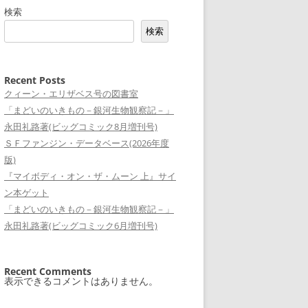
検索
検索
Recent Posts
クィーン・エリザベス号の図書室
「まどいのいきもの－銀河生物観察記－」
永田礼路著(ビッグコミック8月増刊号)
ＳＦファンジン・データベース(2026年度
版)
『マイボディ・オン・ザ・ムーン 上』サイ
ン本ゲット
「まどいのいきもの－銀河生物観察記－」
永田礼路著(ビッグコミック6月増刊号)
Recent Comments
表示できるコメントはありません。