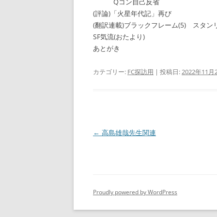
Qコン自己反省 松
(評論)「火星年代記」再び
(翻訳連載)ブラックフレーム(5) スタ
SF気流(おたより)
あとがき 林
カテゴリー:
FC探訪用
| 投稿日:
2022年11月
投
←
高島雄哉先生関連
稿
ナ
ビ
ゲ
Proudly powered by WordPress
ー
シ