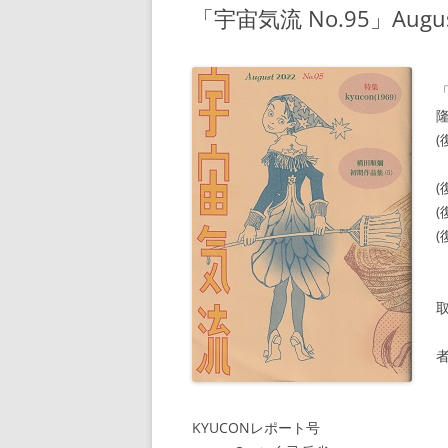
「宇宙気流 No.95」Augus
隆
(
(
KYUCONレポート号