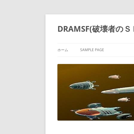
コ
ン
テ
DRAMSF(破壊者の
ン
ツ
へ
ス
キ
ッ
ホーム
SAMPLE PAGE
プ