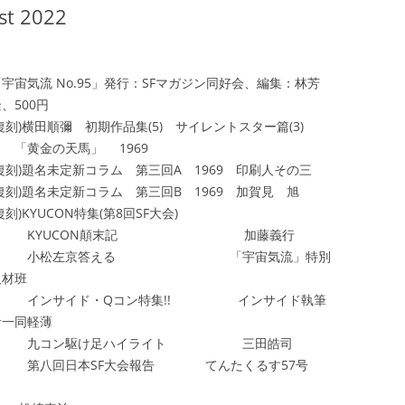
t 2022
「宇宙気流 No.95」発行：SFマガジン同好会、編集：林芳
、500円
復刻)横田順彌 初期作品集(5) サイレントスター篇(3)
「黄金の天馬」 1969
(復刻)題名未定新コラム 第三回A 1969 印刷人その三
(復刻)題名未定新コラム 第三回B 1969 加賀見 旭
復刻)KYUCON特集(第8回SF大会)
KYUCON顛末記 加藤義行
小松左京答える 「宇宙気流」特別
取材班
インサイド・Qコン特集!! インサイド執筆
者一同軽薄
九コン駆け足ハイライト 三田皓司
第八回日本SF大会報告 てんたくるす57号