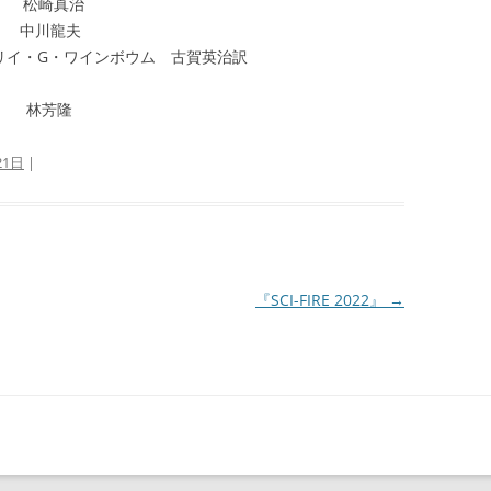
崎真治
 中川龍夫
ンリイ・G・ワインボウム 古賀英治訳
芳隆
21日
|
『SCI-FIRE 2022』
→