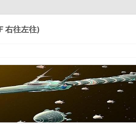
ＳＦ右往左往)