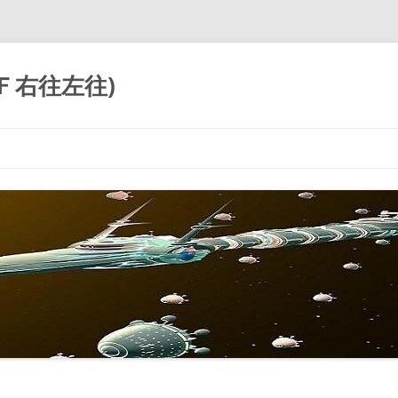
ＳＦ右往左往)