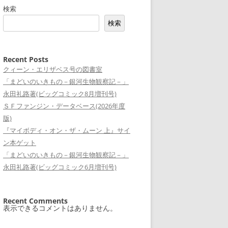
検索
検索
Recent Posts
クィーン・エリザベス号の図書室
「まどいのいきもの－銀河生物観察記－」
永田礼路著(ビッグコミック8月増刊号)
ＳＦファンジン・データベース(2026年度
版)
『マイボディ・オン・ザ・ムーン 上』サイ
ン本ゲット
「まどいのいきもの－銀河生物観察記－」
永田礼路著(ビッグコミック6月増刊号)
Recent Comments
表示できるコメントはありません。