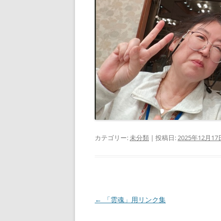
カテゴリー:
未分類
| 投稿日:
2025年12月17
投
←
「雲魂」用リンク集
稿