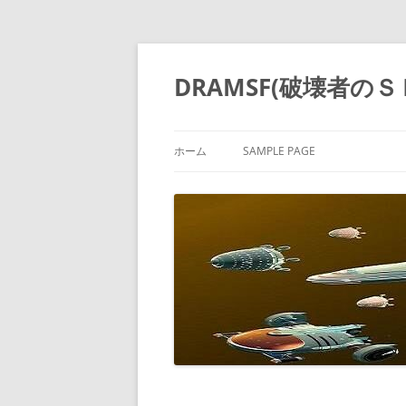
コ
ン
テ
DRAMSF(破壊者の
ン
ツ
へ
ス
キ
ッ
ホーム
SAMPLE PAGE
プ