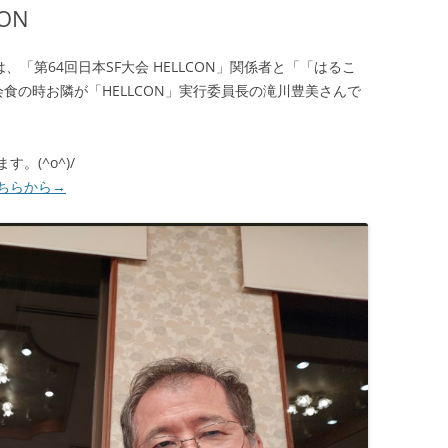
ON
は、「第64回日本SF大会 HELLCON」関係者と「「はるこ
会食の時お隣が「HELLCON」実行委員長の滝川豊美さんで
(^o^)/
こちらから→