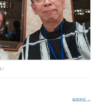
日
|
縦長対応
→