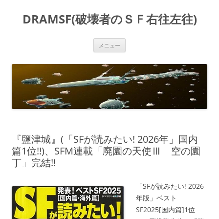
コ
ン
DRAMSF(破壊者のＳＦ右往左往)
テ
ン
ツ
へ
ス
メニュー
キ
ッ
プ
『鹽津城』(「SFが読みたい! 2026年」国内
篇1位!!)、SFM連載「廃園の天使Ⅲ 空の園
丁」完結!!
「SFが読みたい! 2026
年版」ベスト
SF2025[国内篇]1位