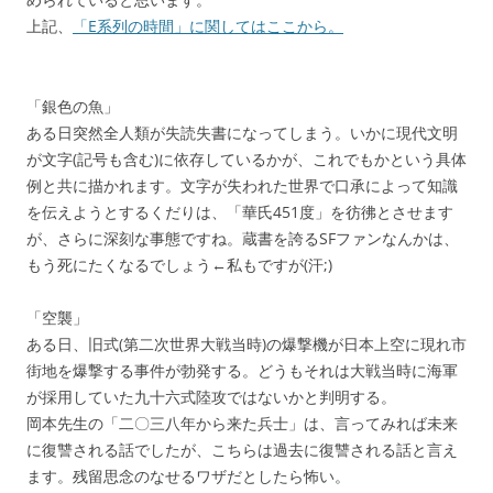
上記、
「E系列の時間」に関してはここから。
「銀色の魚」
ある日突然全人類が失読失書になってしまう。いかに現代文明
が文字(記号も含む)に依存しているかが、これでもかという具体
例と共に描かれます。文字が失われた世界で口承によって知識
を伝えようとするくだりは、「華氏451度」を彷彿とさせます
が、さらに深刻な事態ですね。蔵書を誇るSFファンなんかは、
もう死にたくなるでしょう←私もですが(汗;)
「空襲」
ある日、旧式(第二次世界大戦当時)の爆撃機が日本上空に現れ市
街地を爆撃する事件が勃発する。どうもそれは大戦当時に海軍
が採用していた九十六式陸攻ではないかと判明する。
岡本先生の「二〇三八年から来た兵士」は、言ってみれば未来
に復讐される話でしたが、こちらは過去に復讐される話と言え
ます。残留思念のなせるワザだとしたら怖い。