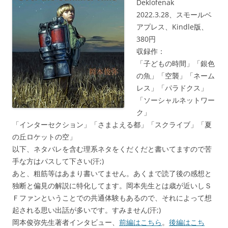
Deklofenak
2022.3.28、スモールベ
アプレス、Kindle版、
380円
収録作：
「子どもの時間」「銀色
の魚」「空襲」「ネーム
レス」「パラドクス」
「ソーシャルネットワー
ク」
「インターセクション」「さまよえる都」「スクライブ」「夏
の丘ロケットの空」
以下、ネタバレを含む理系ネタをくだくだと書いてますので苦
手な方はパスして下さい(汗;)
あと、粗筋等はあまり書いてません。あくまで読了後の感想と
独断と偏見の解説に特化してます。岡本先生とは歳が近いしＳ
Ｆファンということでの共通体験もあるので、それによって想
起される思い出話が多いです。すみません(汗;)
岡本俊弥先生著者インタビュー、
前編はこちら
。
後編はこち