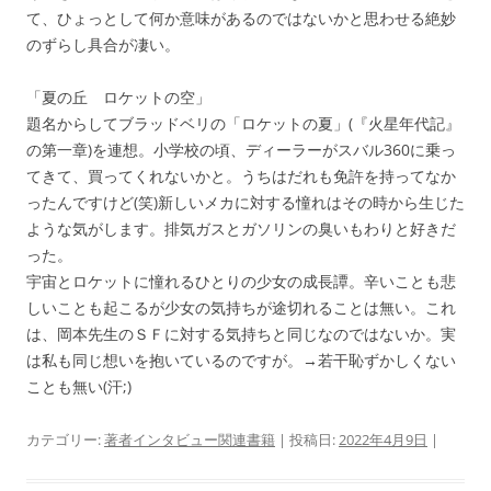
て、ひょっとして何か意味があるのではないかと思わせる絶妙
のずらし具合が凄い。
「夏の丘 ロケットの空」
題名からしてブラッドベリの「ロケットの夏」(『火星年代記』
の第一章)を連想。小学校の頃、ディーラーがスバル360に乗っ
てきて、買ってくれないかと。うちはだれも免許を持ってなか
ったんですけど(笑)新しいメカに対する憧れはその時から生じた
ような気がします。排気ガスとガソリンの臭いもわりと好きだ
った。
宇宙とロケットに憧れるひとりの少女の成長譚。辛いことも悲
しいことも起こるが少女の気持ちが途切れることは無い。これ
は、岡本先生のＳＦに対する気持ちと同じなのではないか。実
は私も同じ想いを抱いているのですが。→若干恥ずかしくない
ことも無い(汗;)
カテゴリー:
著者インタビュー関連書籍
| 投稿日:
2022年4月9日
|