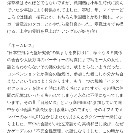
爆撃機はそれほどでもないですが、戦闘機は小学生時代に読ん
でいた少年誌によく特集されてました。零戦、隼、マイナーど
ころでは鍾馗・桜花とか。もちろん米国機とか欧州機も。マン
ガ「紫電改のタカ」とかやたら格好良かった。零戦は今でも描
ける。上空の零戦を見上げたアングルが好き(笑)
「ネームレス」
“日本空飛ぶ円盤研究会”の集まりを皮切りに、様々なＳＦ関係
の会合や大阪万博のパーティーの写真にまで写る一人の女性。
誰ともわからないその謎の女性は、歳もとらないようだった。
コンベンションとか例会の熱気は、参加した者にしか分かち合
えないというのはよく分かります。もう一つの短編「インター
セクション」を読んだ時にも強く感じたのですが、その頃の仲
間の記憶はいったん失われてしまうと永久に不明になってしま
います。その昔「日経MIX」という商用BBSに参加していて途
中からsf会議の議長役を引き継いだのですが、そのオフミでメ
ンバーのgakio_01(なかじまたかお)さんとタクシーが一緒にな
りました。車中の会話が小松左京論から高橋和巳に飛び、なぜ
かゲーデルの「不完全性定理」の話になりました。この時から