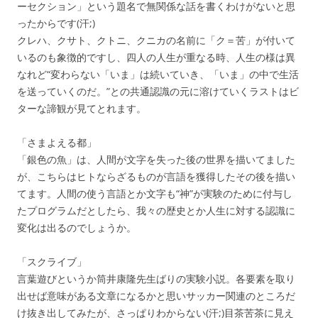
ーセクション」という題名で無関係な話を書くわけがないと思
ったからです(汗;)
クレハ、クサト、クトニ、クニカの名前に「ク＝苦」が付いて
いるのも象徴的ですし、四人の人生が重なる時、人生の様は異
なれど“変わらない「いま」は続いていき、「いま」の中で生活
を送っていくのだ。”との共通認識の元に溶けていくラストはビ
ターな諦観が見てとれます。
「さまよえる都」
「銀色の魚」は、人間が文字を失った後の世界を描いてました
が、こちらはヒトならざるものが言語を獲得したその後を描い
てます。人間の使う言語とか文字も“神”が実験のために付与し
たプログラムだとしたら、我々の歴史とか人生に対する認識に
変化は出るのでしょうか。
「スクライブ」
言葉遊びというか筒井康隆先生ばりの実験小説。各要素を取り
出せば意味がある文章になるかと思いサッカー関連のところだ
け抜き出してみたが、さっぱりわからない(汗;)目茶苦茶に見え