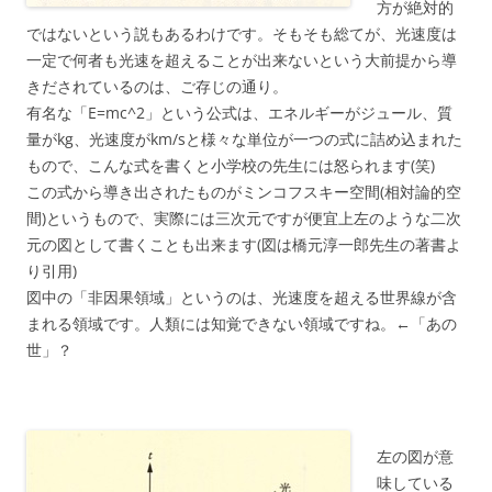
方が絶対的
ではないという説もあるわけです。そもそも総てが、光速度は
一定で何者も光速を超えることが出来ないという大前提から導
きだされているのは、ご存じの通り。
有名な「E=mc^2」という公式は、エネルギーがジュール、質
量がkg、光速度がkm/sと様々な単位が一つの式に詰め込まれた
もので、こんな式を書くと小学校の先生には怒られます(笑)
この式から導き出されたものがミンコフスキー空間(相対論的空
間)というもので、実際には三次元ですが便宜上左のような二次
元の図として書くことも出来ます(図は橋元淳一郎先生の著書よ
り引用)
図中の「非因果領域」というのは、光速度を超える世界線が含
まれる領域です。人類には知覚できない領域ですね。←「あの
世」？
左の図が意
味している