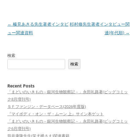
投
←
榛見あきる先生著者インタビ
杉村修先生著者インタビュー関
稿
ュー関連資料
連(年代順)
→
ナ
ビ
検索
ゲ
検索
ー
シ
ョ
Recent Posts
「まどいのいきもの－銀河生物観察記－」永田礼路著(ビッグコミッ
ン
ク8月増刊号)
ＳＦファンジン・データベース(2026年度版)
『マイボディ・オン・ザ・ムーン 上』サイン本ゲット
「まどいのいきもの－銀河生物観察記－」永田礼路著(ビッグコミッ
ク6月増刊号)
筒井康隆先生(笑犬楼さま)関連書籍