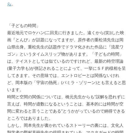
ら
。
「子どもの時間」
最近地元でロケハン(二回見に行きました。遠くから(笑))した映
画『とんび』が話題になってますが、原作者の重松清先生は岡
山県出身。重松先生の話題作でドラマ化された作品に『流星ワ
ゴン』というタイムスリップ物があります。「子どもの時間」
は、テイストとしては似ているのですけれど、最新の時空理論
(量子力学も)が併記されることによって、一挙にＳＦ的様相を呈
してきます。その意味では、エントロピーとは関係ないけれ
ど、岡本版の「宇宙の熱死」(パミラ・ゾリーン)とも言えると思
います。
時間と空間の関係については、橋元先生からも“誤解を恐れずに
言えば、時間が虚数になるということは、基本的には時間が空
間に変わると言うことである”とうかがっているので納得できる
ところではありました。
しかし、岡本先生が書かれているストーリーの裏には、文化人
類学者の野村直樹先生の提唱されている、マクタガードの時間