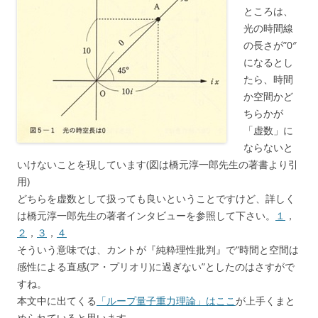
ところは、
光の時間線
の長さが”0″
になるとし
たら、時間
か空間かど
ちらかが
「虚数」に
ならないと
いけないことを現しています(図は橋元淳一郎先生の著書より引
用)
どちらを虚数として扱っても良いということですけど、詳しく
は橋元淳一郎先生の著者インタビューを参照して下さい。
１
，
２
，
３
，
４
そういう意味では、カントが『純粋理性批判』で“時間と空間は
感性による直感(ア・プリオリ)に過ぎない”としたのはさすがで
すね。
本文中に出てくる
「ループ量子重力理論」はここ
が上手くまと
められていると思います。