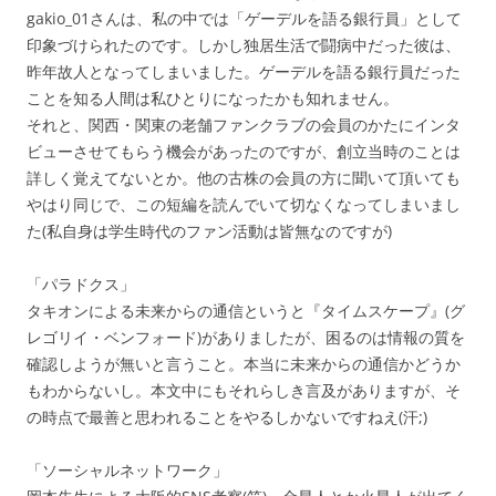
gakio_01さんは、私の中では「ゲーデルを語る銀行員」として
印象づけられたのです。しかし独居生活で闘病中だった彼は、
昨年故人となってしまいました。ゲーデルを語る銀行員だった
ことを知る人間は私ひとりになったかも知れません。
それと、関西・関東の老舗ファンクラブの会員のかたにインタ
ビューさせてもらう機会があったのですが、創立当時のことは
詳しく覚えてないとか。他の古株の会員の方に聞いて頂いても
やはり同じで、この短編を読んでいて切なくなってしまいまし
た(私自身は学生時代のファン活動は皆無なのですが)
「パラドクス」
タキオンによる未来からの通信というと『タイムスケープ』(グ
レゴリイ・ベンフォード)がありましたが、困るのは情報の質を
確認しようが無いと言うこと。本当に未来からの通信かどうか
もわからないし。本文中にもそれらしき言及がありますが、そ
の時点で最善と思われることをやるしかないですねえ(汗;)
「ソーシャルネットワーク」