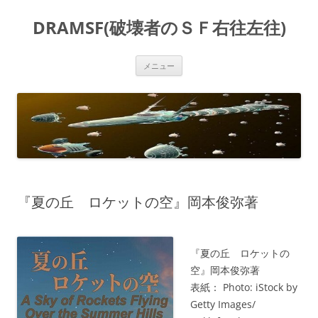
コ
ン
DRAMSF(破壊者のＳＦ右往左往)
テ
ン
ツ
へ
ス
メニュー
キ
ッ
プ
『夏の丘 ロケットの空』岡本俊弥著
『夏の丘 ロケットの
空』岡本俊弥著
表紙： Photo: iStock by
Getty Images/