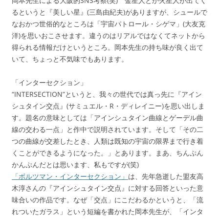
岡本先生による大阪的SNS考察(笑) 金星人とか火星人が出てく
るというと『美しい星』(三島由紀夫)がありますが、シュールで
なおかつ世俗的なところは「宇宙パトロール・シゲマ」(大友克
洋)を思いおこさせます。違うのはリアルではなくてネットから
得られる情報だけというところ。岡本先生の持ち味が良く出て
いて、ちょっと不気味でもあります。
「インターセクション」
“INTERSECTION”というと、我々の世代では真っ先に『アイン
シュタイン交点』(サミュエル・R・ディレイニー)を思い出しま
す。題名の意味としては「アインシュタイン曲線とゲーデル曲
線の交わる一点」と作中で説明されています。そして「その二
つの曲線が交差したとき、人類は既知の宇宙の限界まで行き着
くことができるようになった。」とあります。まあ、ちんぷん
かんぷんだとは思います、私もですが(笑)
「ボルツマン・インターセクション」
は、先年急逝した盟友高
木淳さんの『アインシュタイン交点』に対する回答といった意
味合いの作品です。なぜ「交点」にこだわるかというと、「流
れついたガラス」という短編を書かれた岡本先生が、「インタ